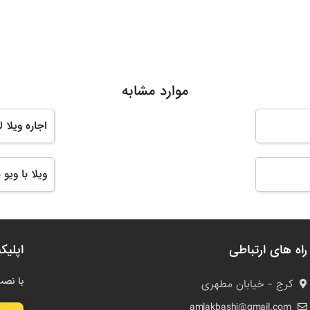
موارد مشابه
اجاره ویلا 
ویلا با ویو
راه های ارتباطی
اپلیک
با نصب
کرج - خیابان مطهری
amlakbashi@gmail.com