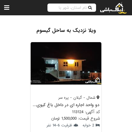
ویلا نزدیک به ساحل گیسوم
شمال - گیلان - پره سر
دو واحد اجاره ای در داخل باغ کیوی محیطی آرام و خلوت پره سر
کد آگهی: 113124
شروع قیمت: 1,500,000 تومان
2 خوابه
ظرفیت 6-14 نفر