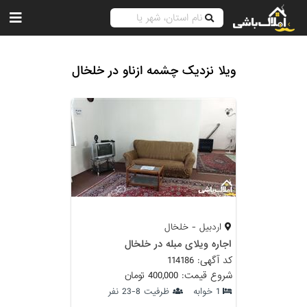
ویلا نزدیک چشمه ازناو در خلخال
اردبیل - خلخال
اجاره ویلای مبله در خلخال
کد آگهی: 114186
شروع قیمت: 400,000 تومان
1 خوابه
ظرفیت 8-23 نفر