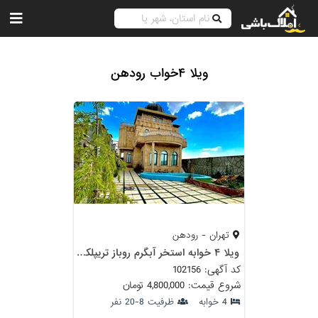
ویلا ۴خواب رودهن
تهران - رودهن
ویلا ۴ خوابه استخر آبگرم روباز تریپلکس رودهن
کد آگهی: 102156
شروع قیمت: 4,800,000 تومان
4 خوابه
ظرفیت 8-20 نفر