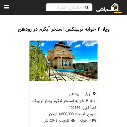
ویلا ۴ خوابه تریپلکس استخر آبگرم در رودهن
تهران - رودهن
ویلا ۴ خوابه استخر آبگرم روباز تریپلکس رودهن
کد آگهی: 102156
شروع قیمت: 4,800,000 تومان
4 خوابه
ظرفیت 8-20 نفر