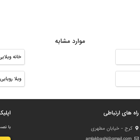
موارد مشابه
خانه ویلایی
ویلا رویایی
راه های ارتباطی
اپلیک
با نصب
کرج - خیابان مطهری
amlakbashi@gmail.com