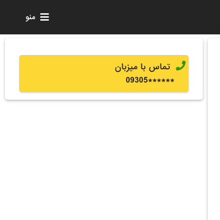
منو
تماس با میزبان
0
9305
******