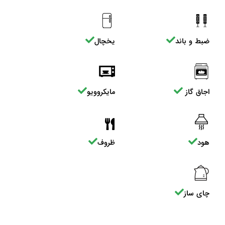
ضبط و باند
یخچال
اجاق گاز
مایکروویو
هود
ظروف
چای ساز