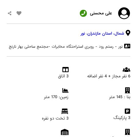
علی محسنی
شمال،
استان مازندران
،
نور
نور - رستم رود - روبری استراحتگاه مخابرات -مجتمع ساحلی بهار نارنج
6 نفر مجاز + 4 نفر اضافه
3 اتاق
بنا : 145 متر
زمین: 170 متر
3 پارکینگ
3 تخت دو نفره