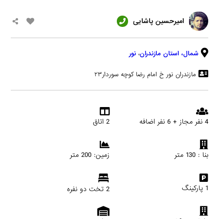
امیرحسین پاشایی
شمال،
استان مازندران
،
نور
مازندران نور خ امام رضا کوچه سوردار۲۳
4 نفر مجاز + 6 نفر اضافه
2 اتاق
بنا : 130 متر
زمین: 200 متر
1 پارکینگ
2 تخت دو نفره