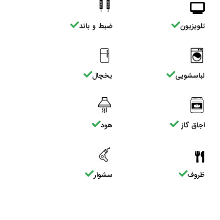
تلویزیون
ضبط و باند
لباسشویی
یخچال
اجاق گاز
هود
ظروف
سشوار