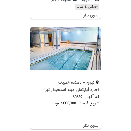
حداقل 2 شب
بدون نظر
تهران - دهکده المپیک
اجاره آپارتمان مبله استخردار تهران
کد آگهی: 86392
شروع قیمت: 4,000,000 تومان
بدون نظر