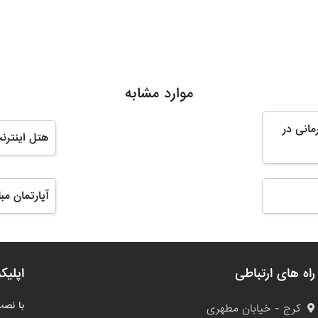
موارد مشابه
مانی در
هتل اینترن
آپارتمان مب
راه های ارتباطی
اپلیک
با نصب
کرج - خیابان مطهری