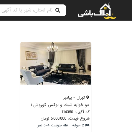
تهران - پیامبر
دو خوابه شيك و لوكس كوروش ١
کد آگهی: 114350
شروع قیمت: 5,000,000 تومان
2 خوابه
ظرفیت 4-6 نفر