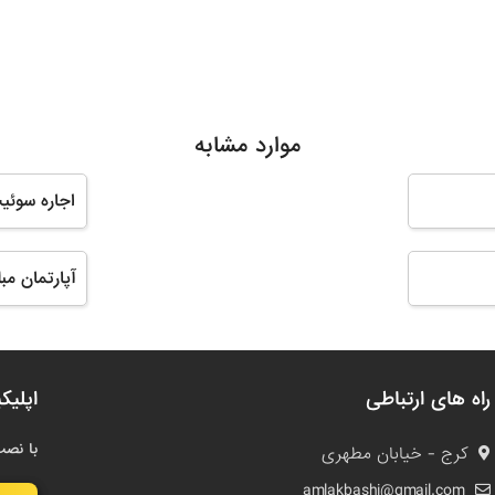
موارد مشابه
اجاره سوئی
آپارتمان مب
راه های ارتباطی
اپلیک
با نصب
کرج - خیابان مطهری
amlakbashi@gmail.com