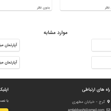
نظر
بدون نظر
موارد مشابه
آپارتمان مبل
آپارتمان مب
راه های ارتباطی
اپلیک
با نصب
کرج - خیابان مطهری
amlakbashi@gmail.com