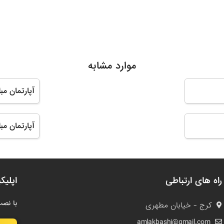
موارد مشابه
آپارتمان مب
آپارتمان مب
راه های ارتباطی
اپلیک
با نصب
کرج - خیابان مطهری
amlakbashi@gmail.com