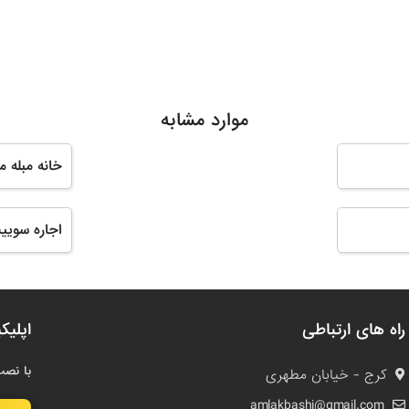
موارد مشابه
خانه مبله م
اجاره سوییت
راه های ارتباطی
اپلیک
با نصب
کرج - خیابان مطهری
amlakbashi@gmail.com