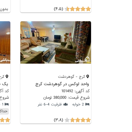
(۴.۵)
بدون 
کرج - گوهردشت
کرج
واحد لوکس در گوهردشت کرج
یک خ
کد آگهی: 101492
کد آگهی: 
شروع قیمت: 380,000 تومان
شروع قیمت:
2 خوابه
ظرفیت 4-6 نفر
1 خوابه
حداکثر 00
(۳.۸)