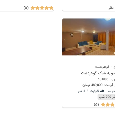
(۵)
نظر
 - گوهردشت
وابه شیک گوهردشت
101986
 489,000 تومان
ظرفیت 2-4 نفر
7 شب
(۵)