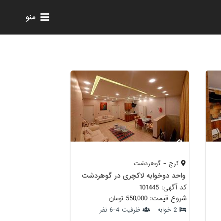
منو
کرج - گوهردشت
واحد دوخوابه لاکچری در گوهردشت
کد آگهی: 101445
شروع قیمت: 550,000 تومان
2 خوابه
ظرفیت 4-6 نفر