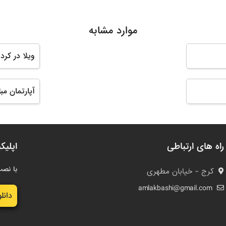
موارد مشابه
ویلا در کرد
آپارتمان مب
راه های ارتباطی
اپلیک
با نصب
کرج - خیابان مطهری
amlakbashi@gmail.com
دانل