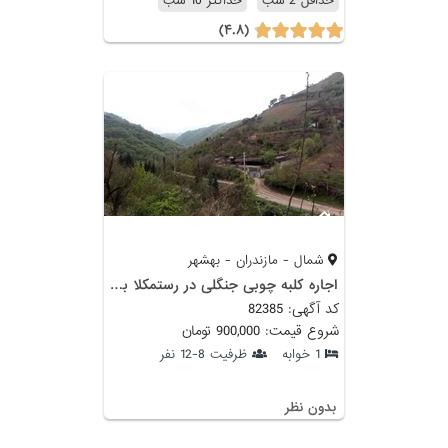
حداقل 2 شب
حداکثر 10 شب
(۴.۸)
شمال - مازندران - بهشهر
اجاره کلبه چوبی جنگلی در رستمکلا بهشهر
کد آگهی: 82385
شروع قیمت: 900,000 تومان
1 خوابه
ظرفیت 8-12 نفر
بدون نظر