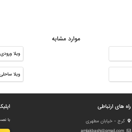
موارد مشابه
ویلا ورودی 
ویلا ساحلی
راه های ارتباطی
اپلیک
با نصب
کرج - خیابان مطهری
amlakbashi@gmail.com