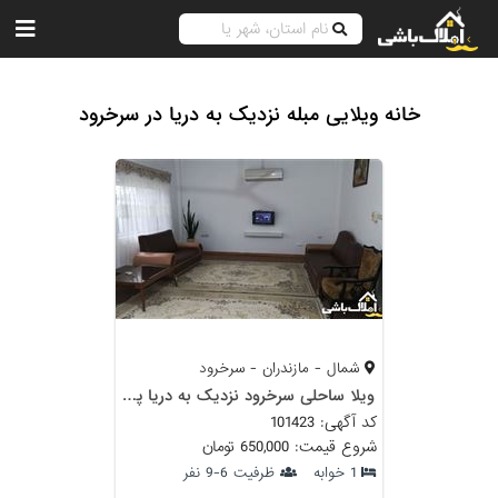
خانه ویلایی مبله نزدیک به دریا در سرخرود
شمال - مازندران - سرخرود
ویلا ساحلی سرخرود نزدیک به دریا پیاده 5 دقیقه محله زیبا ساحلی ارام
کد آگهی: 101423
شروع قیمت: 650,000 تومان
1 خوابه
ظرفیت 6-9 نفر