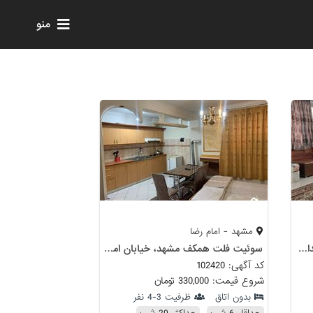
منو
مشهد - امام رضا
خانه مبله مسافر یکخوابه مشهد میدان 15 خرداد
سوئیت فلت همکف مشهد، خیابان امام رضا
کد آگهی: 102420
شروع قیمت: 330,000 تومان
بدون اتاق
ظرفیت 3-4 نفر