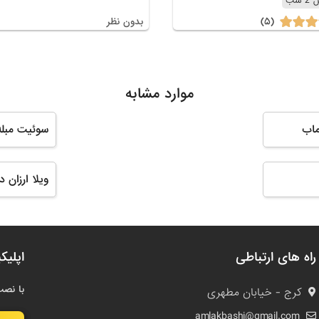
 شب
(۵)
بدون نظر
موارد مشابه
ماب
سوئیت مبله
ویلا ارزان د
راه های ارتباطی
اپلیک
با نصب
کرج - خیابان مطهری
amlakbashi@gmail.com