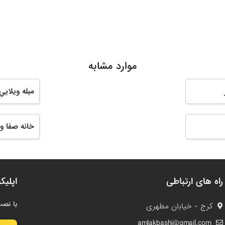
موارد مشابه
مبله ويلايي
خانه صفا و
راه های ارتباطی
اپلیک
با نصب
کرج - خیابان مطهری
amlakbashi@gmail.com