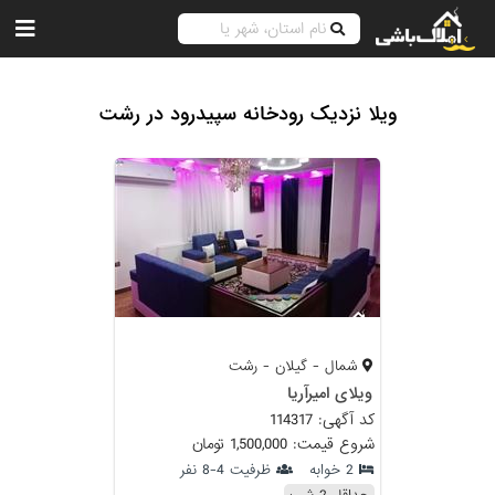
ویلا نزدیک رودخانه سپیدرود در رشت
شمال - گیلان - رشت
ویلای امیرآريا
کد آگهی: 114317
شروع قیمت: 1,500,000 تومان
2 خوابه
ظرفیت 4-8 نفر