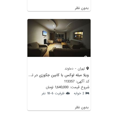
بدون نظر
تهران - دماوند
ویلا مبله لوکس با کابین جکوزی در تراس آیینه ورزان
کد آگهی: 113357
شروع قیمت: 1,640,000 تومان
2 خوابه
ظرفیت 6-18 نفر
بدون نظر