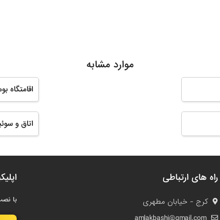
موارد مشابه
اقامتگاه بو
اتاق و سوئی
راه های ارتباطی
اپلیک
با نصب
کرج - خیابان مطهری
amlakbashi@gmail.com