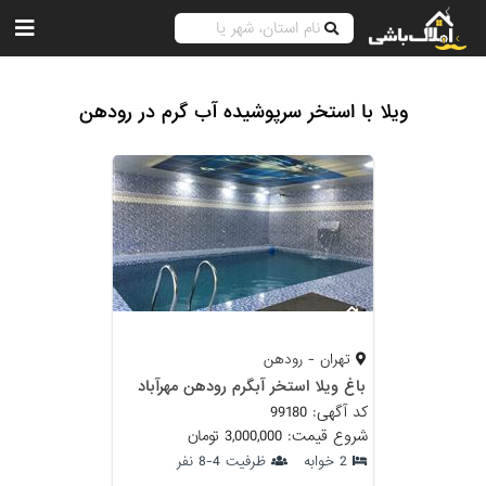
ویلا با استخر سرپوشیده آب گرم در رودهن
تهران - رودهن
باغ ویلا استخر آبگرم رودهن مهرآباد
کد آگهی: 99180
شروع قیمت: 3,000,000 تومان
2 خوابه
ظرفیت 4-8 نفر