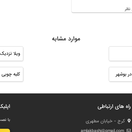
نظر
موارد مشابه
ویلا نزدیک
ر بوشهر
کلبه چوبی 
راه های ارتباطی
اپلیک
با نصب
کرج - خیابان مطهری
amlakbashi@gmail.com